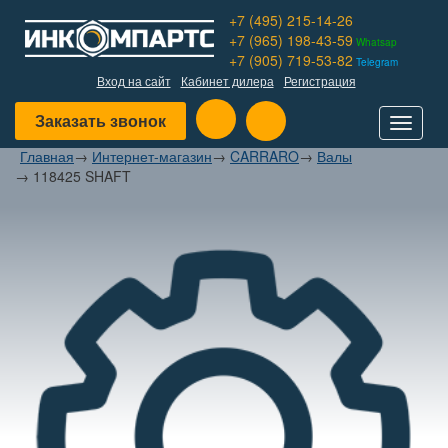
+7 (495) 215-14-26
+7 (965) 198-43-59
Whatsap
+7 (905) 719-53-82
Telegram
Вход на сайт
Кабинет дилера
Регистрация
Заказать звонок
Toggle
navigat
Главная
→
Интернет-магазин
→
CARRARO
→
Валы
→
118425 SHAFT