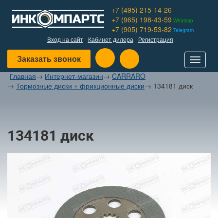
+7 (495) 215-14-26
+7 (965) 198-43-59
Whatsap
+7 (905) 719-53-82
Telegram
Вход на сайт
Кабинет дилера
Регистрация
Заказать звонок
Toggle
navigat
Главная
→
Интернет-магазин
→
CARRARO
→
Тормозные диски + фрикционные диски
→
134181 диск
134181 диск