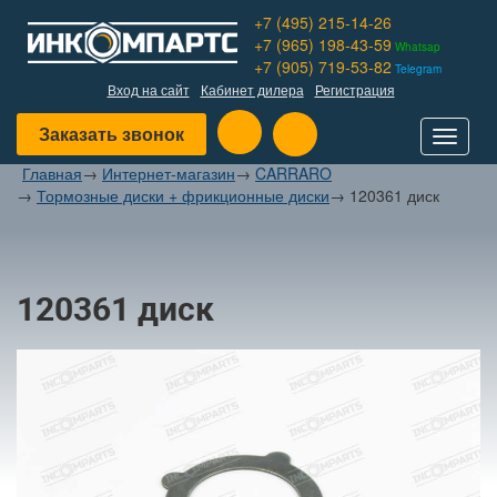
+7 (495) 215-14-26
+7 (965) 198-43-59
Whatsap
+7 (905) 719-53-82
Telegram
Вход на сайт
Кабинет дилера
Регистрация
Заказать звонок
Toggle
navigat
Главная
→
Интернет-магазин
→
CARRARO
→
Тормозные диски + фрикционные диски
→
120361 диск
120361 диск