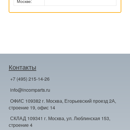
Москве:
Контакты
+7 (495) 215-14-26
info@incomparts.ru
ОФИС 109382 г. Москва, Егорьевский проезд 2А,
строение 19, офис 14
СКЛАД 109341 г. Москва, ул. Люблинская 153,
строение 4