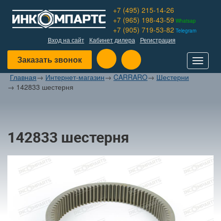
+7 (495) 215-14-26
+7 (965) 198-43-59
Whatsap
+7 (905) 719-53-82
Telegram
Вход на сайт
Кабинет дилера
Регистрация
Заказать звонок
Toggle
navigat
Главная
→
Интернет-магазин
→
CARRARO
→
Шестерни
→
142833 шестерня
142833 шестерня