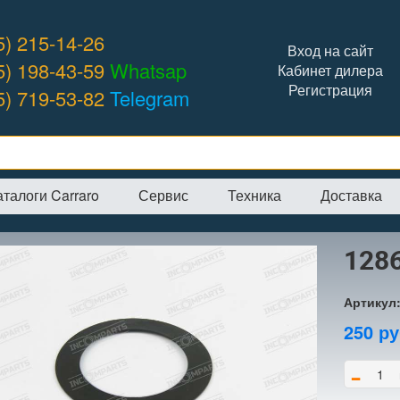
5) 215-14-26
Вход на сайт
5) 198-43-59
Whatsap
Кабинет дилера
Регистрация
5) 719-53-82
Telegram
аталоги Carraro
Сервис
Техника
Доставка
я
→
Интернет-магазин
→
CARRARO
→
Шайбы
→
128630 шайба
128
Артикул
250
ру
-