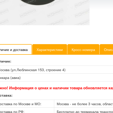
личие и доставка
Характеристики
Кросс-номера
Опис
личие:
осква (ул.Люблинская 153, строение 4)
нкара (авиа)
жно! Информация о ценах и наличии товара обновляется ка
ставка:
оставка по Москве и МО:
Москва - не более 3 часов, област
оставка по РФ:
Бесплатно до терминала трансп