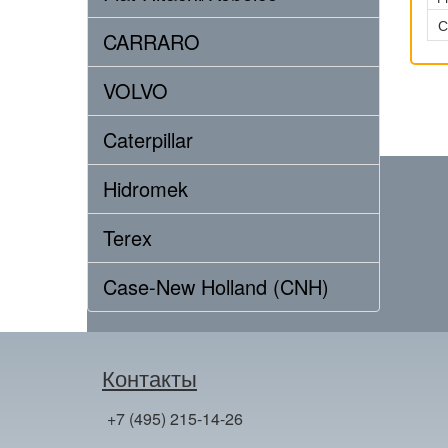
С
CARRARO
VOLVO
Caterpillar
Hidromek
Terex
Case-New Holland (CNH)
Контакты
+7 (495) 215-14-26