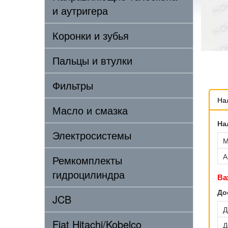
и аутригера
Коронки и зубья
Пальцы и втулки
Фильтры
На
Масло и смазка
На
Электросистемы
М
А
Ремкомплекты
гидроцилиндра
Ва
До
JCB
Д
Fiat Hitachi/Kobelco
Д