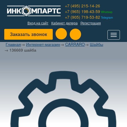
+7 (495) 215-14-26
+7 (965) 198-43-59
Whatsap
+7 (905) 719-53-82
Telegram
Вход на сайт
Кабинет дилера
Регистрация
Заказать звонок
Toggle
navigat
Главная
→
Интернет-магазин
→
CARRARO
→
Шайбы
→
136669 шайба