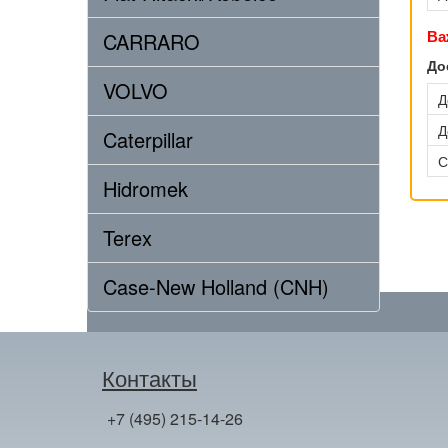
Ва
CARRARO
До
VOLVO
Д
Д
Caterpillar
С
Hidromek
Terex
Case-New Holland (CNH)
Контакты
+7 (495) 215-14-26