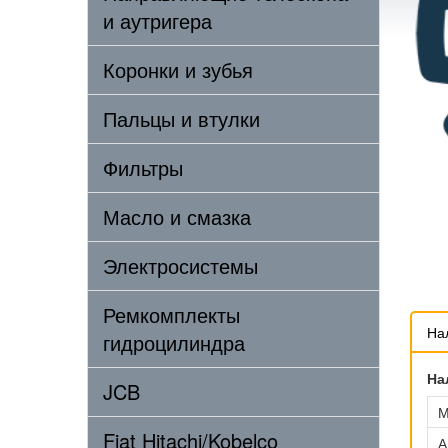
и аутригера
Коронки и зубья
Пальцы и втулки
Фильтры
Масло и смазка
Электросистемы
Ремкомплекты
На
гидроцилиндра
На
JCB
М
Fiat Hitachi/Kobelco
А