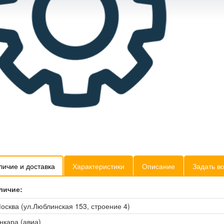
личие и доставка
Характеристики
Описание
Задать в
личие:
осква (ул.Люблинская 153, строение 4)
нкара (авиа)