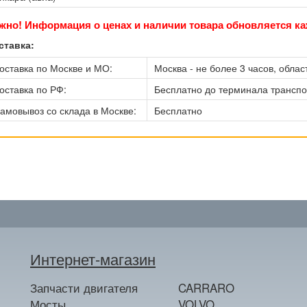
жно! Информация о ценах и наличии товара обновляется ка
ставка:
оставка по Москве и МО:
Москва - не более 3 часов, област
оставка по РФ:
Бесплатно до терминала трансп
амовывоз со склада в Москве:
Бесплатно
Интернет-магазин
Запчасти двигателя
CARRARO
Мосты
VOLVO