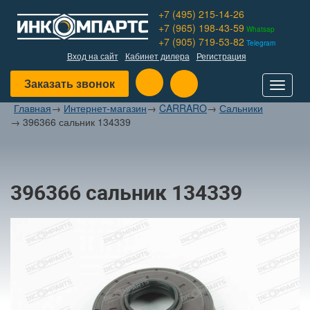
+7 (495) 215-14-26
+7 (965) 198-43-59
Whatsap
+7 (905) 719-53-82
Telegram
Вход на сайт
Кабинет дилера
Регистрация
Заказать звонок
Toggle
navigat
Главная
→
Интернет-магазин
→
CARRARO
→
Сальники
→
396366 сальник 134339
396366 сальник 134339