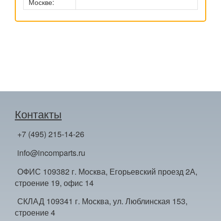
Москве:
Контакты
+7 (495) 215-14-26
info@incomparts.ru
ОФИС 109382 г. Москва, Егорьевский проезд 2А,
строение 19, офис 14
СКЛАД 109341 г. Москва, ул. Люблинская 153,
строение 4