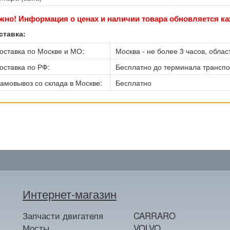
жно! Информация о ценах и наличии товара обновляется ка
ставка:
оставка по Москве и МО:
Москва - не более 3 часов, област
оставка по РФ:
Бесплатно до терминала трансп
амовывоз со склада в Москве:
Бесплатно
Интернет-магазин
Запчасти двигателя
CARRARO
Мосты
VOLVO