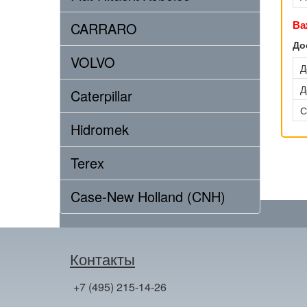
Ва
CARRARO
До
VOLVO
Д
Д
Caterpillar
С
Hidromek
Terex
Case-New Holland (CNH)
Контакты
+7 (495) 215-14-26