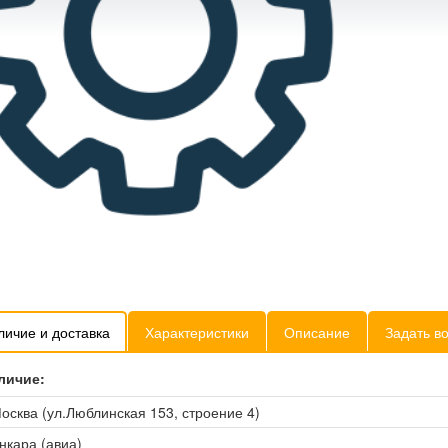
личие и доставка
Характеристики
Описание
Задать в
личие:
осква (ул.Люблинская 153, строение 4)
нкара (авиа)