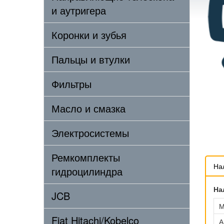
и аутригера
Коронки и зубья
Пальцы и втулки
Фильтры
Масло и смазка
Электросистемы
Ремкомплекты
На
гидроцилиндра
На
JCB
М
Fiat Hitachi/Kobelco
А