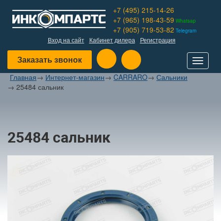
+7 (495) 215-14-26
+7 (965) 198-43-59
Whatsap
+7 (905) 719-53-82
Telegram
Вход на сайт
Кабинет дилера
Регистрация
Заказать звонок
Toggle
navigat
Главная
→
Интернет-магазин
→
CARRARO
→
Сальники
→
25484 сальник
25484 сальник