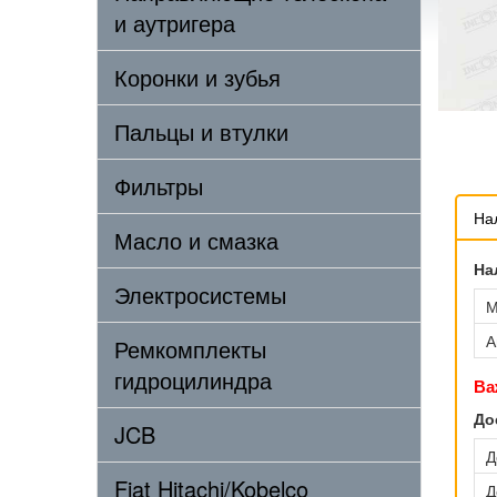
и аутригера
Коронки и зубья
Пальцы и втулки
Фильтры
На
Масло и смазка
На
Электросистемы
М
А
Ремкомплекты
гидроцилиндра
Ва
До
JCB
Д
Fiat Hitachi/Kobelco
Д