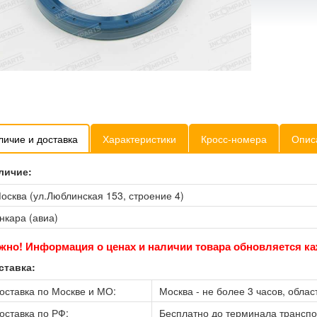
личие и доставка
Характеристики
Кросс-номера
Опис
личие:
осква (ул.Люблинская 153, строение 4)
нкара (авиа)
жно! Информация о ценах и наличии товара обновляется ка
ставка:
оставка по Москве и МО:
Москва - не более 3 часов, област
оставка по РФ:
Бесплатно до терминала трансп