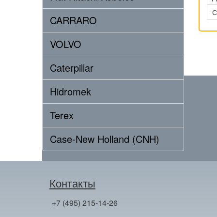
С
CARRARO
VOLVO
Caterpillar
Hidromek
Terex
Case-New Holland (CNH)
Контакты
+7 (495) 215-14-26