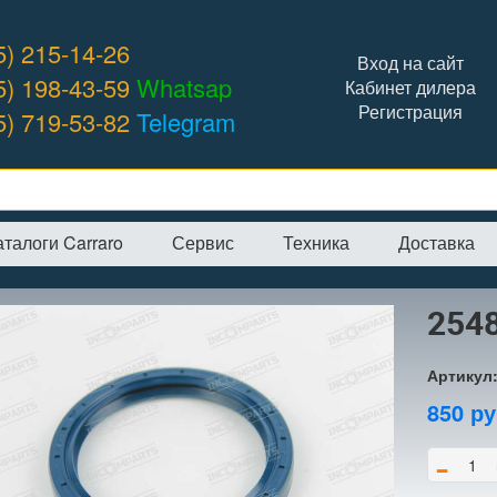
5) 215-14-26
Вход на сайт
5) 198-43-59
Whatsap
Кабинет дилера
Регистрация
5) 719-53-82
Telegram
аталоги Carraro
Сервис
Техника
Доставка
я
→
Интернет-магазин
→
CARRARO
→
Сальники
→
25485 сальник
254
Артикул
850
ру
-