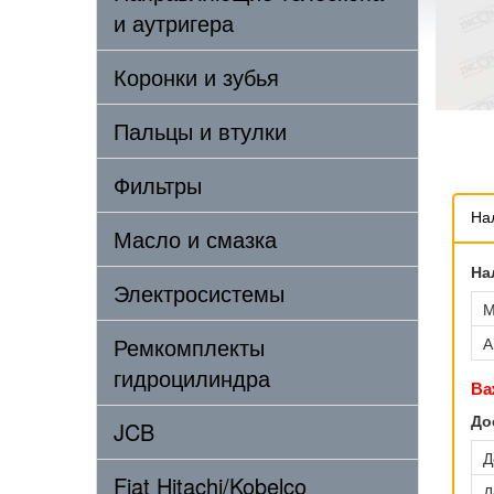
и аутригера
Коронки и зубья
Пальцы и втулки
Фильтры
На
Масло и смазка
На
Электросистемы
М
Ремкомплекты
А
гидроцилиндра
Ва
До
JCB
Д
Fiat Hitachi/Kobelco
Д