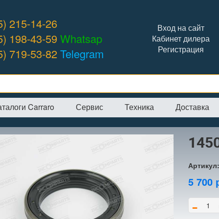
5) 215-14-26
Вход на сайт
5) 198-43-59
Whatsap
Кабинет дилера
Регистрация
5) 719-53-82
Telegram
аталоги Carraro
Сервис
Техника
Доставка
я
→
Интернет-магазин
→
CARRARO
→
Сальники
→
145050 сальник
145
Артикул
5 700
-