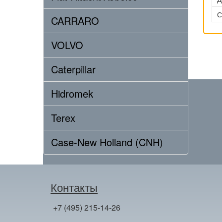
С
CARRARO
VOLVO
Caterpillar
Hidromek
Terex
Case-New Holland (CNH)
Контакты
+7 (495) 215-14-26