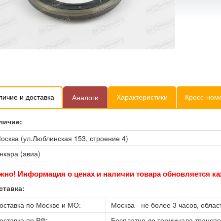
личие и доставка
Характеристики
Кросс-ном
Аналоги
личие:
осква (ул.Люблинская 153, строение 4)
нкара (авиа)
жно! Информация о ценах и наличии товара обновляется ка
ставка:
оставка по Москве и МО:
Москва - не более 3 часов, област
оставка по РФ:
Бесплатно до терминала трансп