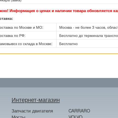
жно! Информация о ценах и наличии товара обновляется ка
ставка:
оставка по Москве и МО:
Москва - не более 3 часов, област
оставка по РФ:
Бесплатно до терминала трансп
амовывоз со склада в Москве:
Бесплатно
Интернет-магазин
Запчасти двигателя
CARRARO
Мосты
VOLVO