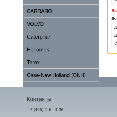
CARRARO
Ва
До
VOLVO
Д
Д
Caterpillar
С
Hidromek
Terex
Case-New Holland (CNH)
Контакты
+7 (495) 215-14-26