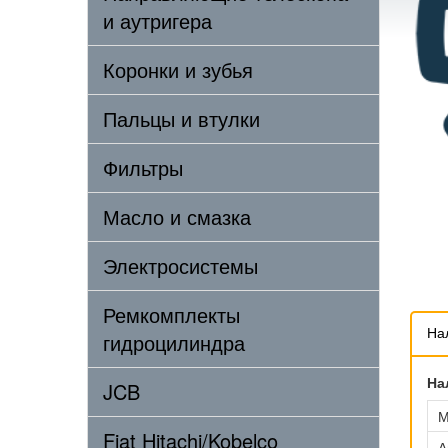
и аутригера
Коронки и зубья
Пальцы и втулки
Фильтры
Масло и смазка
Электросистемы
Ремкомплекты
На
гидроцилиндра
На
JCB
М
Fiat Hitachi/Kobelco
А