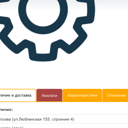
личие и доставка
Характеристики
Описание
Аналоги
личие:
осква (ул.Люблинская 153, строение 4)
нкара (авиа)