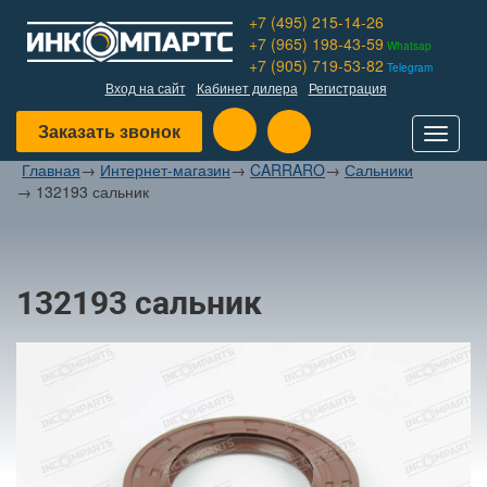
+7 (495) 215-14-26
+7 (965) 198-43-59
Whatsap
+7 (905) 719-53-82
Telegram
Вход на сайт
Кабинет дилера
Регистрация
Заказать звонок
Toggle
navigat
Главная
→
Интернет-магазин
→
CARRARO
→
Сальники
→
132193 сальник
132193 сальник