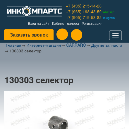
+7 (495) 215-14-26
+7 (965) 198-43-59
Whatsap
+7 (905) 719-53-82
Telegram
Вход на сайт
Кабинет дилера
Регистрация
Заказать звонок
Toggle
navigat
Главная
→
Интернет-магазин
→
CARRARO
→
Другие запчасти
→
130303 селектор
130303 селектор