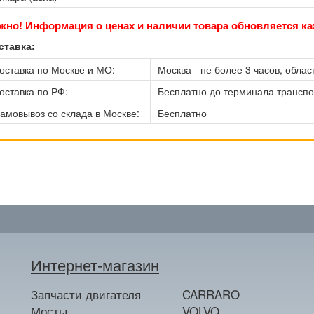
жно! Информация о ценах и наличии товара обновляется ка
ставка:
оставка по Москве и МО:
Москва - не более 3 часов, област
оставка по РФ:
Бесплатно до терминала трансп
амовывоз со склада в Москве:
Бесплатно
Интернет-магазин
Запчасти двигателя
CARRARO
Мосты
VOLVO