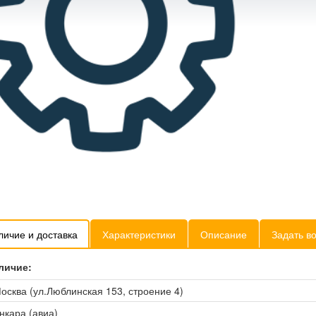
личие и доставка
Характеристики
Описание
Задать в
личие:
осква (ул.Люблинская 153, строение 4)
нкара (авиа)