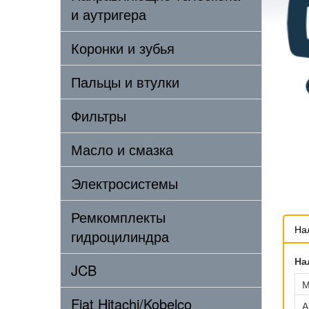
и аутригера
Коронки и зубья
Пальцы и втулки
Фильтры
Масло и смазка
Электросистемы
Ремкомплекты
На
гидроцилиндра
На
JCB
М
Fiat Hitachi/Kobelco
А