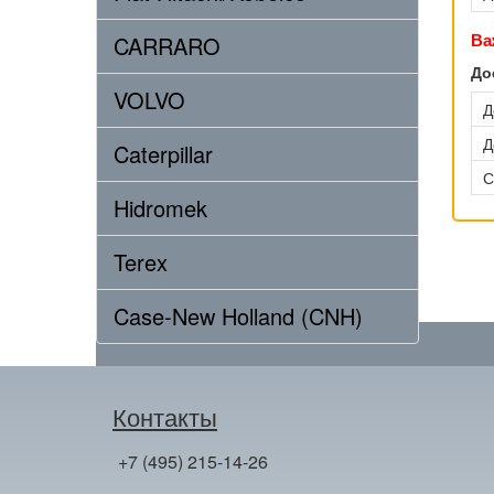
Ва
CARRARO
До
VOLVO
Д
Д
Caterpillar
С
Hidromek
Terex
Case-New Holland (CNH)
Контакты
+7 (495) 215-14-26