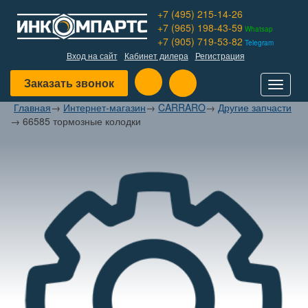
+7 (495) 215-14-26
+7 (965) 198-43-59
Whatsap
+7 (905) 719-53-82
Telegram
Вход на сайт
Кабинет дилера
Регистрация
Заказать звонок
Toggle
navigat
Главная
→
Интернет-магазин
→
CARRARO
→
Другие запчасти
→
66585 тормозные колодки