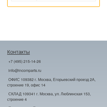
Контакты
+7 (495) 215-14-26
info@incomparts.ru
ОФИС 109382 г. Москва, Егорьевский проезд 2А,
строение 19, офис 14
СКЛАД 109341 г. Москва, ул. Люблинская 153,
строение 4