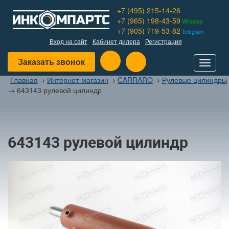
+7 (495) 215-14-26
+7 (965) 198-43-59
Whatsap
+7 (905) 719-53-82
Telegram
Вход на сайт
Кабинет дилера
Регистрация
Заказать звонок
Toggle
navigat
Главная
→
Интернет-магазин
→
CARRARO
→
Рулевые цилиндры
→
643143 рулевой цилиндр
643143 рулевой цилиндр