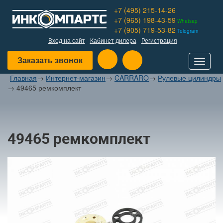
+7 (495) 215-14-26
+7 (965) 198-43-59
Whatsap
+7 (905) 719-53-82
Telegram
Вход на сайт
Кабинет дилера
Регистрация
Заказать звонок
Toggle
navigat
Главная
→
Интернет-магазин
→
CARRARO
→
Рулевые цилиндры
→
49465 ремкомплект
49465 ремкомплект