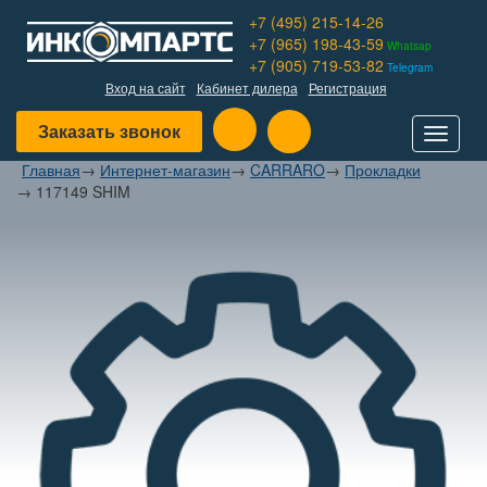
+7 (495) 215-14-26
+7 (965) 198-43-59
Whatsap
+7 (905) 719-53-82
Telegram
Вход на сайт
Кабинет дилера
Регистрация
Заказать звонок
Toggle
navigat
Главная
→
Интернет-магазин
→
CARRARO
→
Прокладки
→
117149 SHIM