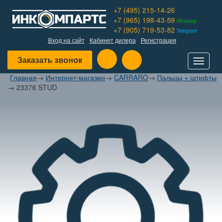
+7 (495) 215-14-26
+7 (965) 198-43-59
Whatsap
+7 (905) 719-53-82
Telegram
Вход на сайт
Кабинет дилера
Регистрация
Заказать звонок
Toggle
navigat
Главная
→
Интернет-магазин
→
CARRARO
→
Пальцы + штифты
→
23376 STUD