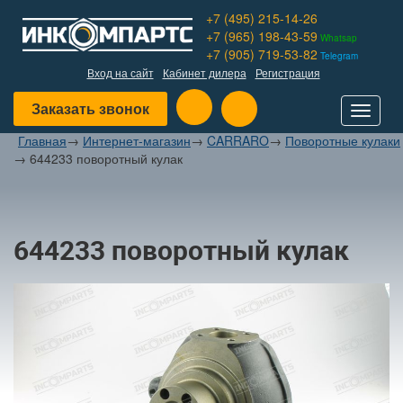
+7 (495) 215-14-26
+7 (965) 198-43-59
Whatsap
+7 (905) 719-53-82
Telegram
Вход на сайт
Кабинет дилера
Регистрация
Заказать звонок
Toggle
navigat
Главная
→
Интернет-магазин
→
CARRARO
→
Поворотные кулаки
→
644233 поворотный кулак
644233 поворотный кулак