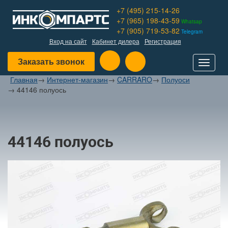
+7 (495) 215-14-26
+7 (965) 198-43-59
Whatsap
+7 (905) 719-53-82
Telegram
Вход на сайт
Кабинет дилера
Регистрация
Заказать звонок
Toggle
navigat
Главная
→
Интернет-магазин
→
CARRARO
→
Полуоси
→
44146 полуось
44146 полуось