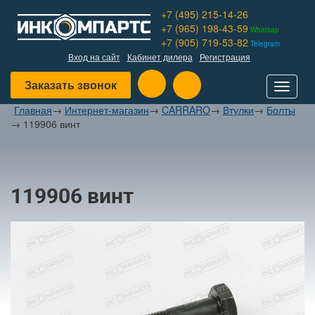
+7 (495) 215-14-26
+7 (965) 198-43-59
Whatsap
+7 (905) 719-53-82
Telegram
Вход на сайт
Кабинет дилера
Регистрация
Заказать звонок
Toggle
navigat
Главная
→
Интернет-магазин
→
CARRARO
→
Втулки
→
Болты
→
119906 винт
119906 винт