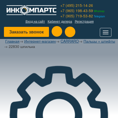
+7 (495) 215-14-26
+7 (965) 198-43-59
Whatsap
+7 (905) 719-53-82
Telegram
Вход на сайт
Кабинет дилера
Регистрация
Заказать звонок
Toggle
navigat
Главная
→
Интернет-магазин
→
CARRARO
→
Пальцы + штифты
→
22830 шпилька