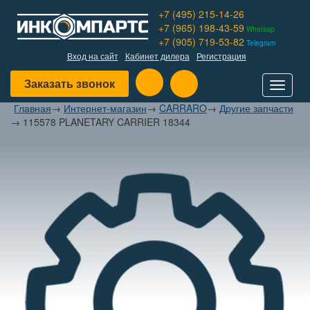
+7 (495) 215-14-26
+7 (965) 198-43-59
Whatsap
+7 (905) 719-53-82
Telegram
Вход на сайт
Кабинет дилера
Регистрация
Заказать звонок
Toggle
navigat
Главная
→
Интернет-магазин
→
CARRARO
→
Другие запчасти
→
115578 PLANETARY CARRIER 18344