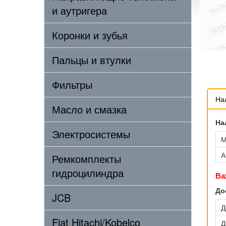
и аутригера
Коронки и зубья
Пальцы и втулки
Фильтры
На
Масло и смазка
На
Электросистемы
М
А
Ремкомплекты
гидроцилиндра
Ва
До
JCB
Д
Fiat Hitachi/Kobelco
Д