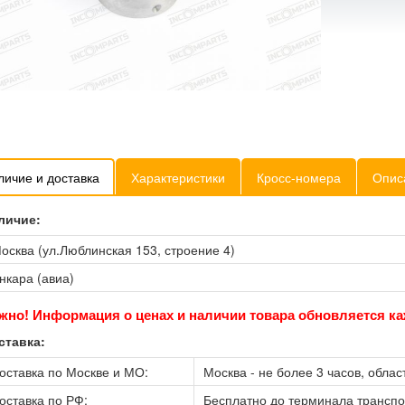
личие и доставка
Характеристики
Кросс-номера
Опис
личие:
осква (ул.Люблинская 153, строение 4)
нкара (авиа)
жно! Информация о ценах и наличии товара обновляется ка
ставка:
оставка по Москве и МО:
Москва - не более 3 часов, област
оставка по РФ:
Бесплатно до терминала трансп