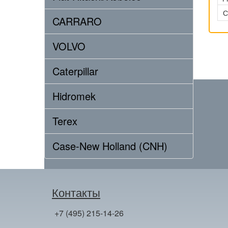
С
CARRARO
VOLVO
Caterpillar
Hidromek
Terex
Case-New Holland (CNH)
Контакты
+7 (495) 215-14-26