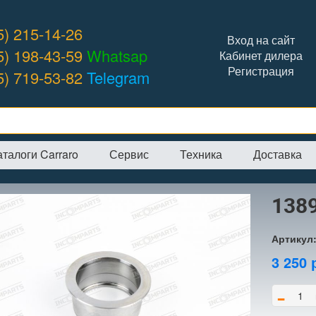
5) 215-14-26
Вход на сайт
5) 198-43-59
Whatsap
Кабинет дилера
Регистрация
5) 719-53-82
Telegram
аталоги Carraro
Сервис
Техника
Доставка
я
→
Интернет-магазин
→
CARRARO
→
Муфты
→
138984 муфта
138
Артикул
3 250
-