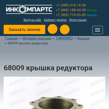
+7 (495) 215-14-26
+7 (965) 198-43-59
Whatsap
+7 (905) 719-53-82
Telegram
Вход на сайт
Кабинет дилера
Регистрация
Заказать звонок
Toggle
navigat
Главная
→
Интернет-магазин
→
CARRARO
→
Крышки
→
68009 крышка редуктора
68009 крышка редуктора