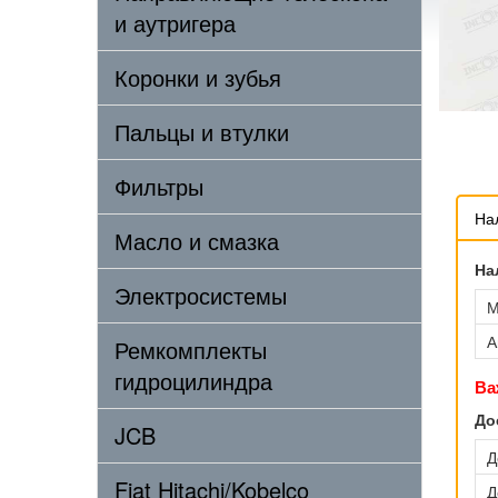
и аутригера
Коронки и зубья
Пальцы и втулки
Фильтры
На
Масло и смазка
На
Электросистемы
М
А
Ремкомплекты
гидроцилиндра
Ва
До
JCB
Д
Fiat Hitachi/Kobelco
Д