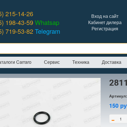
5) 215-14-26
Вход на сайт
5) 198-43-59
Whatsap
Кабинет дилера
Регистрация
5) 719-53-82
Telegram
аталоги Carraro
Сервис
Техника
Доставка
я
→
Интернет-магазин
→
CARRARO
→
Кольца
→
28111 кольцо
281
Артикул
150
ру
-