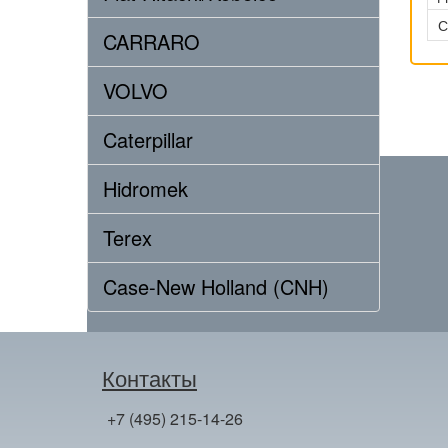
С
CARRARO
VOLVO
Caterpillar
Hidromek
Terex
Case-New Holland (CNH)
Контакты
+7 (495) 215-14-26