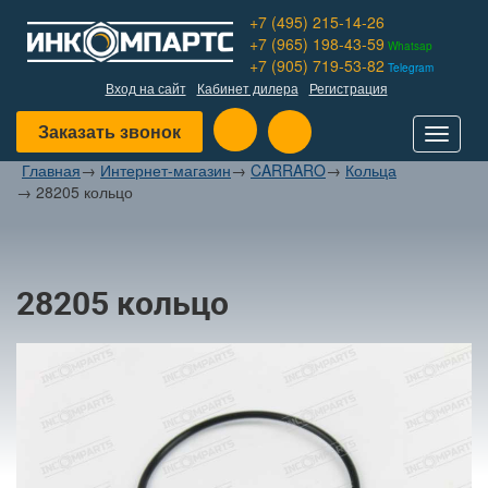
+7 (495) 215-14-26
+7 (965) 198-43-59
Whatsap
+7 (905) 719-53-82
Telegram
Вход на сайт
Кабинет дилера
Регистрация
Заказать звонок
Toggle
navigat
Главная
→
Интернет-магазин
→
CARRARO
→
Кольца
→
28205 кольцо
28205 кольцо