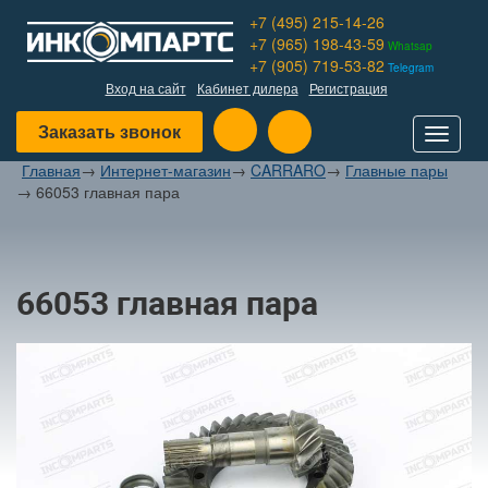
+7 (495) 215-14-26
+7 (965) 198-43-59
Whatsap
+7 (905) 719-53-82
Telegram
Вход на сайт
Кабинет дилера
Регистрация
Заказать звонок
Toggle
navigat
Главная
→
Интернет-магазин
→
CARRARO
→
Главные пары
→
66053 главная пара
66053 главная пара