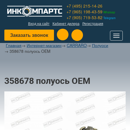
+7 (495) 215-14-26
+7 (965) 198-43-59
Whatsap
+7 (905) 719-53-82
Telegram
Вход на сайт
Кабинет дилера
Регистрация
Заказать звонок
Toggle
navigat
Главная
→
Интернет-магазин
→
CARRARO
→
Полуоси
→
358678 полуось OEM
358678 полуось OEM