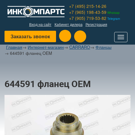
+7 (495) 215-14-26
+7 (965) 198-43-59
Whatsap
+7 (905) 719-53-82
Telegram
Вход на сайт
Кабинет дилера
Регистрация
Заказать звонок
Toggle
navigat
Главная
→
Интернет-магазин
→
CARRARO
→
Фланцы
→
644591 фланец OEM
644591 фланец OEM