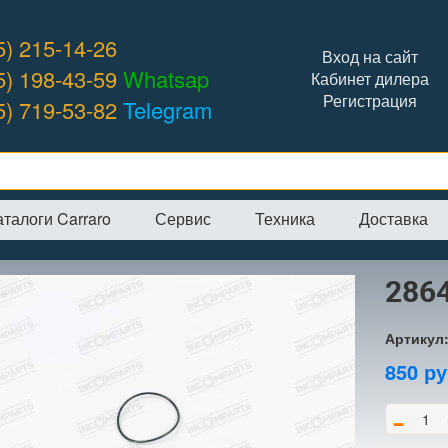
5) 215-14-26
Вход на сайт
5) 198-43-59
Whatsap
Кабинет дилера
Регистрация
5) 719-53-82
Telegram
аталоги Carraro
Сервис
Техника
Доставка
я
→
Интернет-магазин
→
CARRARO
→
Кольца
→
28648 кольцо
286
Артикул
850
ру
-