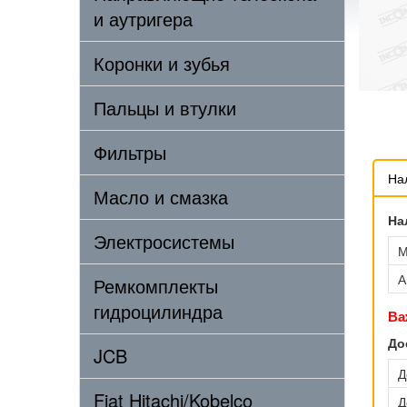
и аутригера
Коронки и зубья
Пальцы и втулки
Фильтры
На
Масло и смазка
На
Электросистемы
М
А
Ремкомплекты
гидроцилиндра
Ва
До
JCB
Д
Fiat Hitachi/Kobelco
Д