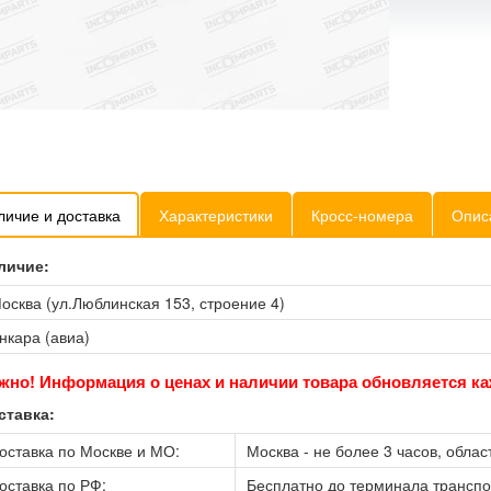
личие и доставка
Характеристики
Кросс-номера
Опис
личие:
осква (ул.Люблинская 153, строение 4)
нкара (авиа)
жно! Информация о ценах и наличии товара обновляется ка
ставка:
оставка по Москве и МО:
Москва - не более 3 часов, област
оставка по РФ:
Бесплатно до терминала трансп