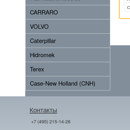
С
CARRARO
VOLVO
Caterpillar
Hidromek
Terex
Case-New Holland (CNH)
Контакты
+7 (495) 215-14-26