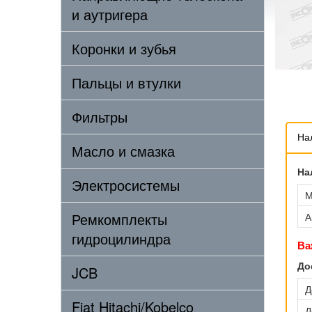
и аутригера
Коронки и зубья
Пальцы и втулки
Фильтры
На
Масло и смазка
На
Электросистемы
М
Ремкомплекты
А
гидроцилиндра
Ва
До
JCB
Д
Fiat Hitachi/Kobelco
Д