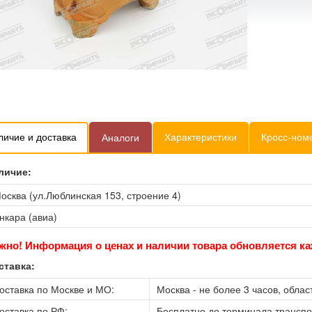
личие и доставка
Характеристики
Кросс-ном
Аналоги
личие:
осква (ул.Люблинская 153, строение 4)
нкара (авиа)
жно! Информация о ценах и наличии товара обновляется ка
ставка:
оставка по Москве и МО:
Москва - не более 3 часов, област
оставка по РФ:
Бесплатно до терминала трансп