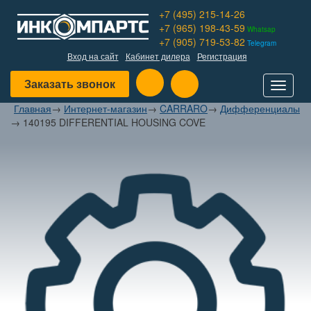
+7 (495) 215-14-26
+7 (965) 198-43-59
Whatsap
+7 (905) 719-53-82
Telegram
Вход на сайт
Кабинет дилера
Регистрация
Заказать звонок
Toggle
navigat
Главная
→
Интернет-магазин
→
CARRARO
→
Дифференциалы
→
140195 DIFFERENTIAL HOUSING COVE