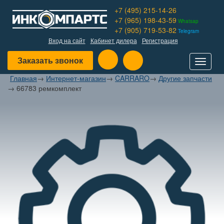
+7 (495) 215-14-26
+7 (965) 198-43-59
Whatsap
+7 (905) 719-53-82
Telegram
Вход на сайт
Кабинет дилера
Регистрация
Заказать звонок
Toggle
navigat
Главная
→
Интернет-магазин
→
CARRARO
→
Другие запчасти
→
66783 ремкомплект