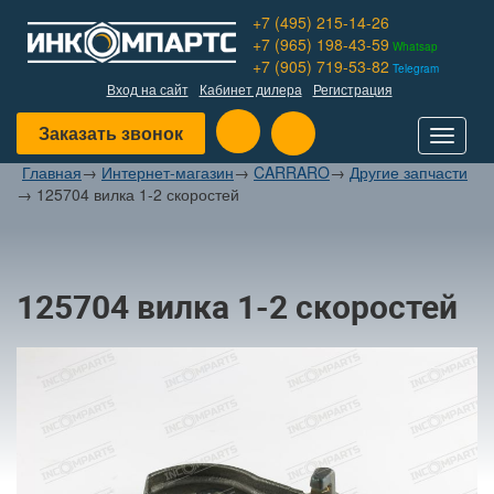
+7 (495) 215-14-26
+7 (965) 198-43-59
Whatsap
+7 (905) 719-53-82
Telegram
Вход на сайт
Кабинет дилера
Регистрация
Заказать звонок
Toggle
navigat
Главная
→
Интернет-магазин
→
CARRARO
→
Другие запчасти
→
125704 вилка 1-2 скоростей
125704 вилка 1-2 скоростей