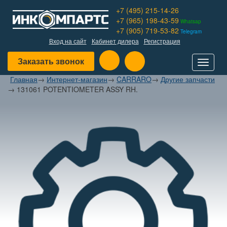
+7 (495) 215-14-26
+7 (965) 198-43-59
Whatsap
+7 (905) 719-53-82
Telegram
Вход на сайт
Кабинет дилера
Регистрация
Заказать звонок
Toggle
navigat
Главная
→
Интернет-магазин
→
CARRARO
→
Другие запчасти
→
131061 POTENTIOMETER ASSY RH.