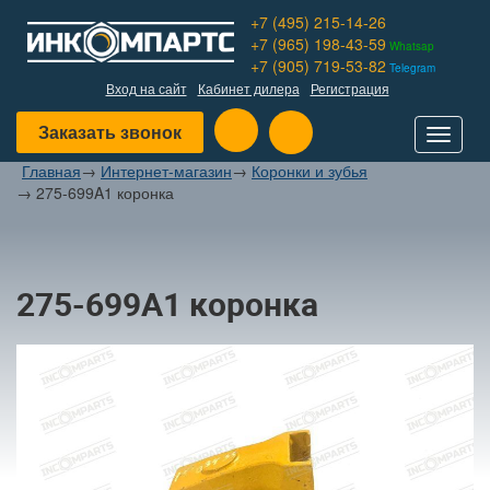
+7 (495) 215-14-26
+7 (965) 198-43-59
Whatsap
+7 (905) 719-53-82
Telegram
Вход на сайт
Кабинет дилера
Регистрация
Заказать звонок
Toggle
navigat
Главная
→
Интернет-магазин
→
Коронки и зубья
→
275-699A1 коронка
275-699A1 коронка