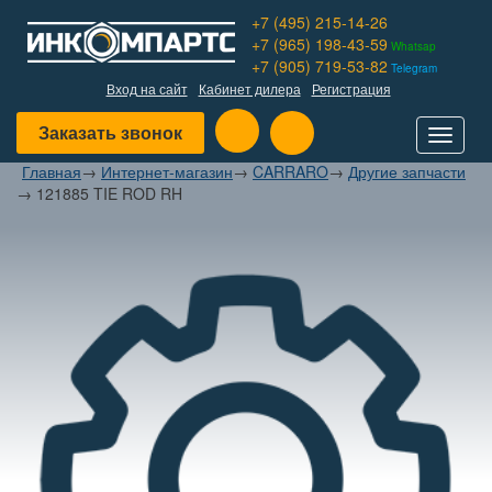
+7 (495) 215-14-26
+7 (965) 198-43-59
Whatsap
+7 (905) 719-53-82
Telegram
Вход на сайт
Кабинет дилера
Регистрация
Заказать звонок
Toggle
navigat
Главная
→
Интернет-магазин
→
CARRARO
→
Другие запчасти
→
121885 TIE ROD RH