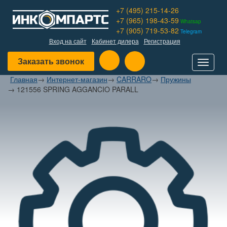
+7 (495) 215-14-26
+7 (965) 198-43-59
Whatsap
+7 (905) 719-53-82
Telegram
Вход на сайт
Кабинет дилера
Регистрация
Заказать звонок
Toggle
navigat
Главная
→
Интернет-магазин
→
CARRARO
→
Пружины
→
121556 SPRING AGGANCIO PARALL