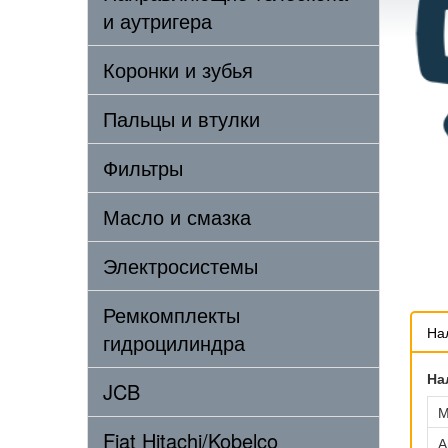
и аутригера
Коронки и зубья
Пальцы и втулки
Фильтры
Масло и смазка
Электросистемы
Ремкомплекты
На
гидроцилиндра
На
JCB
М
Fiat Hitachi/Kobelco
А