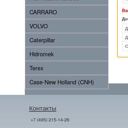
Ва
CARRARO
До
VOLVO
Д
Д
Caterpillar
С
Hidromek
Terex
Case-New Holland (CNH)
Контакты
+7 (495) 215-14-26