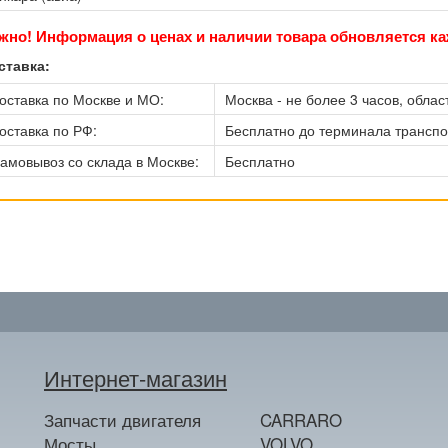
жно! Информация о ценах и наличии товара обновляется ка
ставка:
оставка по Москве и МО:
Москва - не более 3 часов, област
оставка по РФ:
Бесплатно до терминала трансп
амовывоз со склада в Москве:
Бесплатно
Интернет-магазин
Запчасти двигателя
CARRARO
Мосты
VOLVO