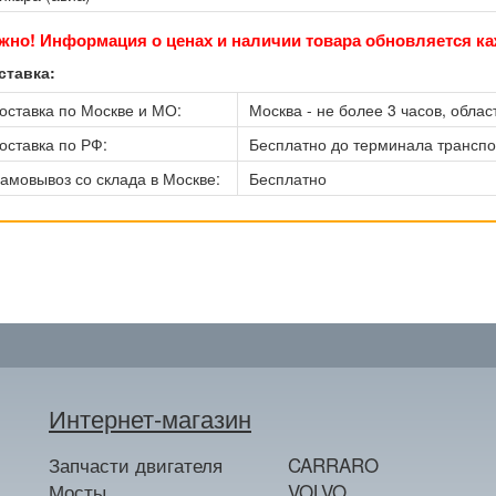
жно! Информация о ценах и наличии товара обновляется ка
ставка:
оставка по Москве и МО:
Москва - не более 3 часов, област
оставка по РФ:
Бесплатно до терминала трансп
амовывоз со склада в Москве:
Бесплатно
Интернет-магазин
Запчасти двигателя
CARRARO
Мосты
VOLVO