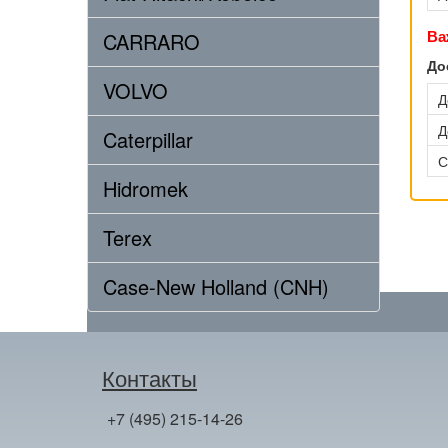
Ва
CARRARO
До
VOLVO
Д
Д
Caterpillar
С
Hidromek
Terex
Case-New Holland (CNH)
Контакты
+7 (495) 215-14-26