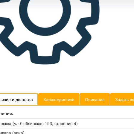
личие и доставка
Характеристики
Описание
Задать в
личие:
осква (ул.Люблинская 153, строение 4)
нкара (авиа)