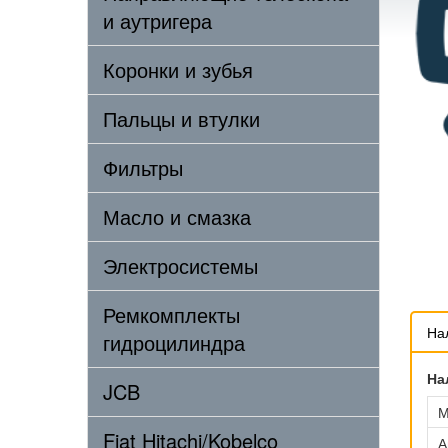
и аутригера
Коронки и зубья
Пальцы и втулки
Фильтры
Масло и смазка
Электросистемы
Ремкомплекты
На
гидроцилиндра
На
JCB
М
Fiat Hitachi/Kobelco
А