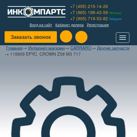
+7 (495) 215-14-26
+7 (965) 198-43-59
Whatsap
+7 (905) 719-53-82
Telegram
Вход на сайт
Кабинет дилера
Регистрация
Заказать звонок
Toggle
navigat
Главная
→
Интернет-магазин
→
CARRARO
→
Другие запчасти
→
115909 EPYC. CROWN Z58 M3 717