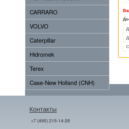
Ва
CARRARO
До
VOLVO
Д
Д
Caterpillar
С
Hidromek
Terex
Case-New Holland (CNH)
Контакты
+7 (495) 215-14-26