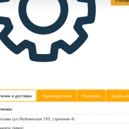
Уточни
личие и доставка
Характеристики
Описание
Задать в
личие:
осква (ул.Люблинская 153, строение 4)
нкара (авиа)