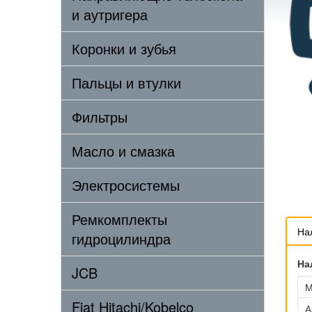
и аутригера
Коронки и зубья
Пальцы и втулки
Фильтры
Масло и смазка
Электросистемы
Ремкомплекты
На
гидроцилиндра
На
JCB
М
Fiat Hitachi/Kobelco
А