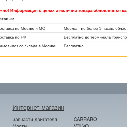
жно! Информация о ценах и наличии товара обновляется ка
ставка:
оставка по Москве и МО:
Москва - не более 3 часов, област
оставка по РФ:
Бесплатно до терминала трансп
амовывоз со склада в Москве:
Бесплатно
Интернет-магазин
Запчасти двигателя
CARRARO
Мосты
VOLVO