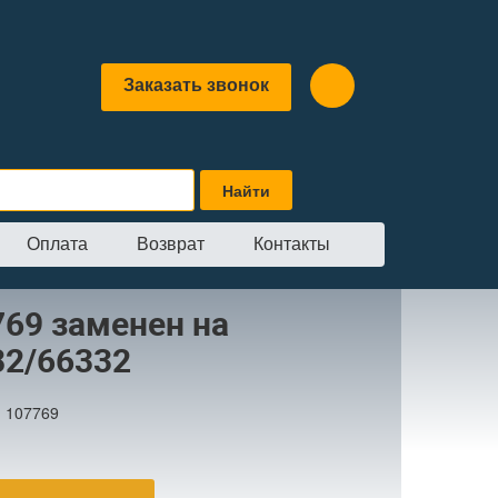
Заказать звонок
Оплата
Возврат
Контакты
енен на 66282/66332
769 заменен на
82/66332
:
107769