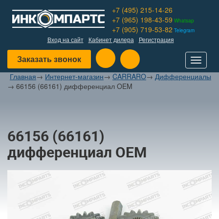
+7 (495) 215-14-26
+7 (965) 198-43-59
Whatsap
+7 (905) 719-53-82
Telegram
Вход на сайт
Кабинет дилера
Регистрация
Заказать звонок
Toggle
navigat
Главная
→
Интернет-магазин
→
CARRARO
→
Дифференциалы
→
66156 (66161) дифференциал OEM
66156 (66161)
дифференциал OEM