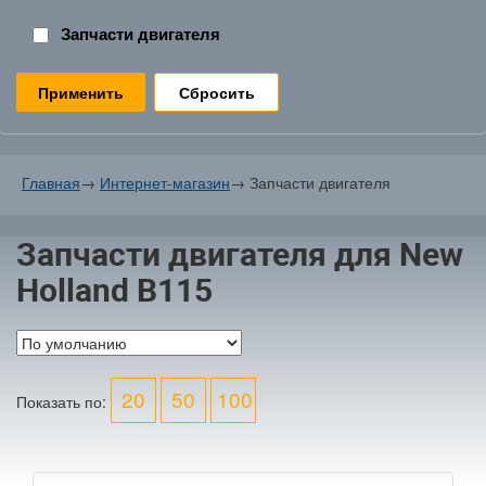
Запчасти двигателя
Сбросить
Главная
→
Интернет-магазин
→
Запчасти двигателя
Запчасти двигателя для New
Holland B115
20
50
100
Показать по: