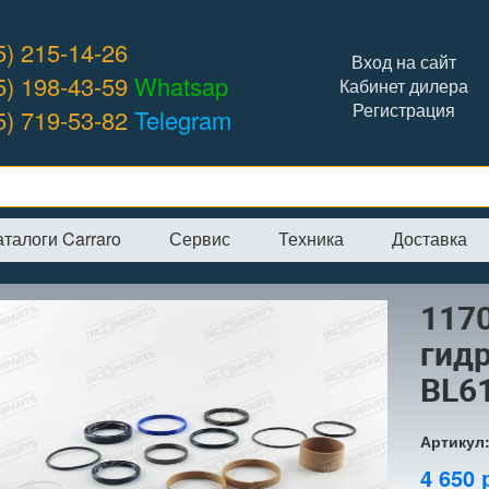
5) 215-14-26
Вход на сайт
5) 198-43-59
Whatsap
Кабинет дилера
Регистрация
5) 719-53-82
Telegram
аталоги Carraro
Сервис
Техника
Доставка
я
→
Интернет-магазин
→
Ремкомплекты гидроцилиндра
→
11709632 
117
гид
BL6
Артикул
4 650