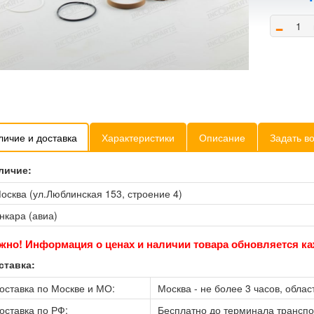
-
личие и доставка
Характеристики
Описание
Задать в
личие:
осква (ул.Люблинская 153, строение 4)
нкара (авиа)
жно! Информация о ценах и наличии товара обновляется ка
ставка:
оставка по Москве и МО:
Москва - не более 3 часов, област
оставка по РФ:
Бесплатно до терминала трансп