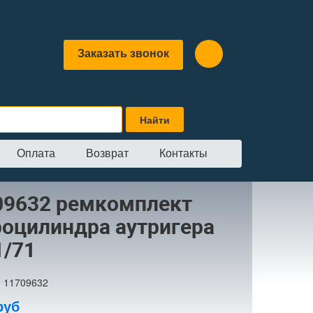
Заказать звонок
Оплата
Возврат
Контакты
ремкомплект гидроцилиндра аутригера BL61/71
09632 ремкомплект
роцилиндра аутригера
1/71
:
11709632
руб