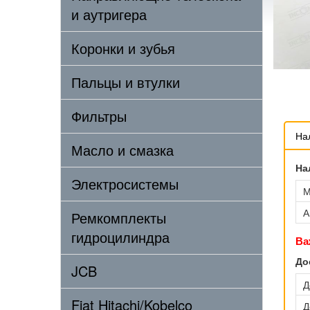
и аутригера
Коронки и зубья
Пальцы и втулки
Фильтры
На
Масло и смазка
На
Электросистемы
М
А
Ремкомплекты
гидроцилиндра
Ва
До
JCB
Д
Fiat Hitachi/Kobelco
Д