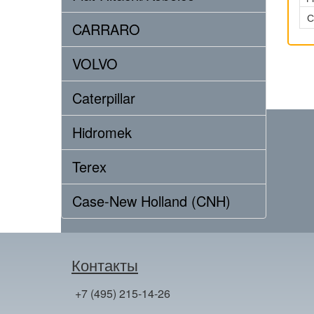
С
CARRARO
VOLVO
Caterpillar
Hidromek
Terex
Case-New Holland (CNH)
Контакты
+7 (495) 215-14-26