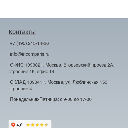
Контакты
+7 (495) 215-14-26
info@incomparts.ru
ОФИС 109382 г. Москва, Егорьевский проезд 2А,
строение 19, офис 14
СКЛАД 109341 г. Москва, ул. Люблинская 153,
строение 4
Понедельник-Пятница: с 9-00 до 17-00