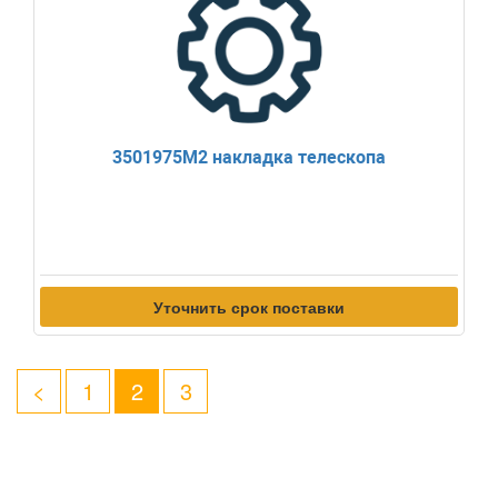
3501975M2 накладка телескопа
Уточнить срок поставки
<
1
2
3